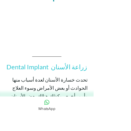
زراعة الأسنان Dental Implant
تحدث خسارة الأسنان لعدة أسباب منها
الحوادث أو بعض الأمراض وسوء العلاج
وأمور أخرى، وكذلك هنالك بعض الأسنان
المتضررة التي لا يمكن علاجها وعندها
WhatsApp
يضطر الطبيب إلى استئصال السن
وتعويضه.
نقدم في عيادتنا خدمة زراعة الأسنان